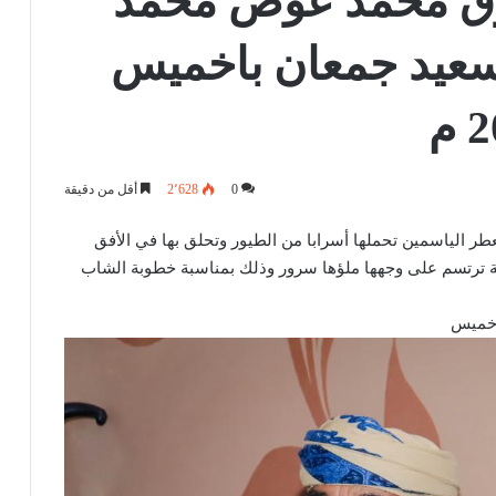
وق محمد عوض محمد
سعيد جمعان باخميس
0
2٬628
أقل من دقيقة
عطر الياسمين تحملها أسرابا من الطيور وتحلق بها في الأفق
ضة ترتسم على وجهها ملؤها سرور وذلك بمناسبة خطوبة الشاب
اخميس