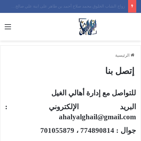
زواج الشاب الخلوق محمد صلاح أحمد بن طاهر على ابنة علي صالح القويمي الجمعة 26 / 12 / 2025 م
الق
الرئيسية
إتصل بنا
للتواصل مع إدارة أهالي الغيل
البريد الإلكتروني :
ahalyalghail@gmail.com
جوال : 774890814 ، 701055879