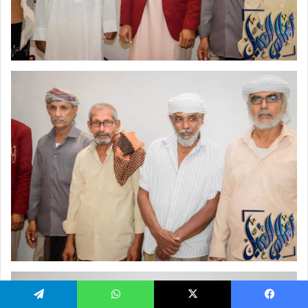
يسبوك
‫X
واتساب
تيلقرام