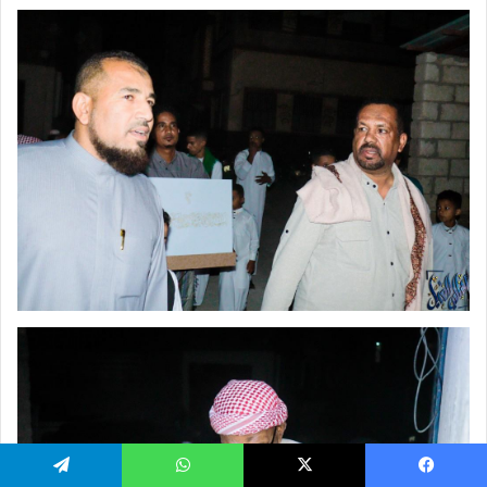
يسبوك
‫X
واتساب
تيلقرام