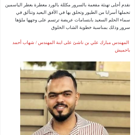
نقدم أحلى تهنئة مفعمة بالسرور مكللة بالورد معطرة بعطر الياسمين
تحملها أسرابا من الطيور وتحلق بها في الأفق البعيد وتتألق في
سماء الحلم السعيد بابتسامات عريضة ترتسم على وجهها ملؤها
سرور وذلك بمناسبة خطوبة الشاب الخلوق
المهندس مبارك علي بن ناشئ على ابنة المهندس / شهاب أحمد
باحميش