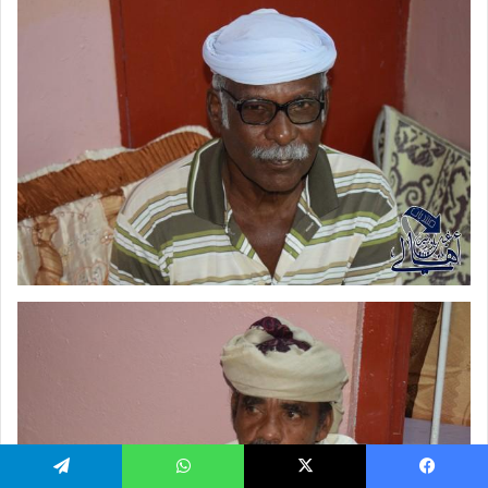
يسبوك
‫X
واتساب
تيلقرام