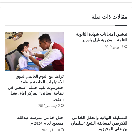
مقالات ذات صلة
تدشين امتحانات شهادة الثانوية
العامة ..بمديرية غيل باوزير
16 يونيو,2019
تزامنا مع اليوم العالمي لذوي
الاحتياجات الخاصة منظمة
حضرموت تقيم حملة “صحتي في
نظافة أسناني” بمركز آفاق بغيل
باوزير
2 ديسمبر,2015
المسابقة النهائية والحفل الختامي
حفل ختامي مدرسة عبدالله
التكريمي لمسابقة الشيخ /سليمان
مسعود لعام 2024 م
بن علي المخيزيم
19 يناير,2025