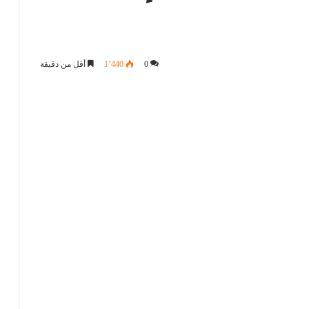
0
1٬440
أقل من دقيقة