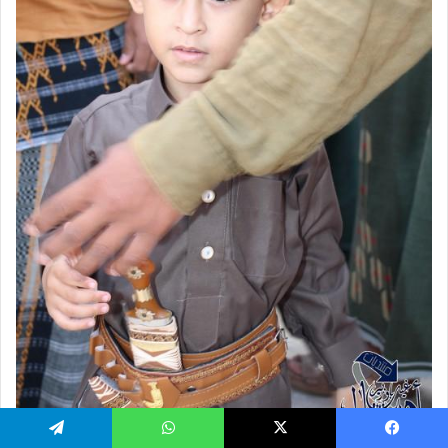
يسبوك
‫X
واتساب
تيلقرام