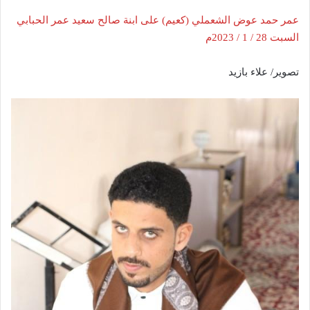
عمر حمد عوض الشعملي (كعيم) على ابنة صالح سعيد عمر الحبابي
السبت 28 / 1 / 2023م
تصوير/ علاء بازيد