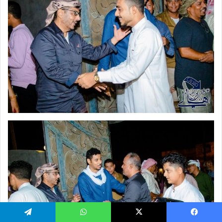
يسبوك
‫X
واتساب
تيلقرام